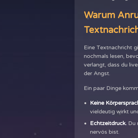
Warum Anruf
Textnachric
Eine Textnachricht g
nochmals lesen, bevo
verlangt, dass du liv
der Angst.
Ein paar Dinge komm
Keine Körpersprach
vieldeutig wirkt u
Echtzeitdruck.
Du m
nervös bist.