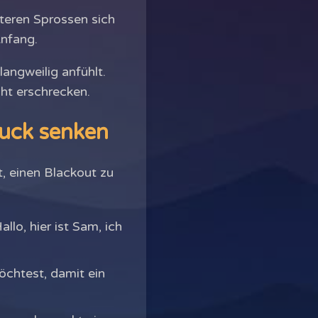
eren Sprossen sich
Anfang.
angweilig anfühlt.
cht erschrecken.
ruck senken
, einen Blackout zu
lo, hier ist Sam, ich
öchtest, damit ein