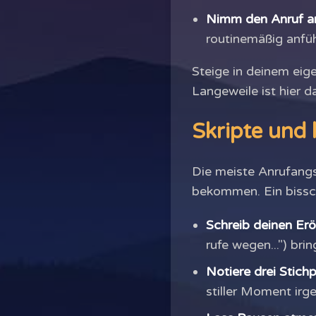
Nimm den Anruf an
routinemäßig anfüh
Steige in deinem eige
Langeweile ist hier da
Skripte und 
Die meiste Anrufangs
bekommen. Ein bissch
Schreib deinen Erö
rufe wegen...") br
Notiere drei Stich
stiller Moment ir