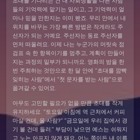
초대를 기다리는 건 내 사회생활을 다른 사람
들의 기억력에 맡기는 일이고, 그 기억력이 얼
마나 믿을 만한지는 이미 봤죠. 무리 안에서 내
위치를 바꾸는 가장 빠른 방법은 작게라도 주
선자가 되는 거예요. 주선자는 동료 주선자를
먼저 떠올려요. 이제 나는 누군가의 머릿속 점
검표 속 한 항목이기를 멈추고, 계획이 만들어
지는 과정의 일부가 되니까요. 영화의 밤을 한
번 주최하는 것만으로 한 달 안에 "초대를 깜빡
잊히는 사람"에서 "첫 문자를 받는 사람"으로
옮겨갈 수 있어요.
아무도 고민할 필요가 없을 만큼 초대를 작게
유지하세요. "토요일 아침에 역 근처에서 커피
마실 건데, 올 사람?" "금요일에 우리 집에서 경
기 볼 건데 들러." 부담이 낮으면 예스는 쉬워지
고 노는 아프지 않게 돼요. 어느 쪽이든 내 이름