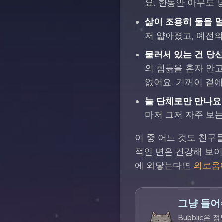
요. 한동안 아무도
삶이 조용히 둘을 
저 얇아졌고, 예전
물러서 있는 건 당
의 힘듦을 혼자 안
없어요. 기꺼이 곁
늘 단체로만 만나요
마저 그저 자주 보
이 중 어느 것도 친구
적인 면은 건강해 보이
에 와닿는다면
외로움
그냥 들어
Bubblic은