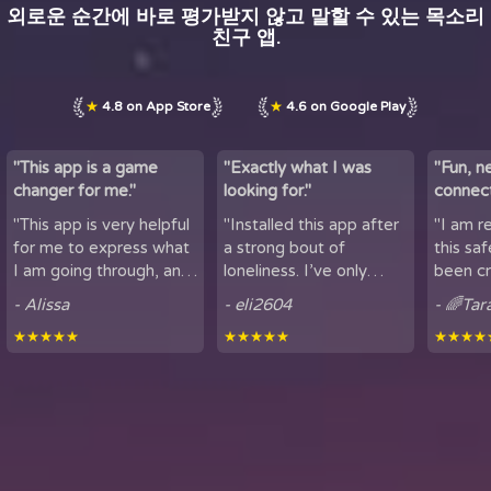
외로운 순간에 바로 평가받지 않고 말할 수 있는 목소리
친구 앱.
★
4.8 on App Store
★
4.6 on Google Play
"This app is a game
"Exactly what I was
"Fun, n
changer for me."
looking for."
connect
by maki
"This app is very helpful
"Installed this app after
"I am r
lov...
for me to express what
a strong bout of
this sa
I am going through, and
loneliness. I’ve only
been cr
talk to others. It is
been using it for a short
sharing
- Alissa
- eli2604
- 🌈Tar
helpful for people who
period of time, but
here. It
★★★★★
★★★★★
★★★★
experience loneliness,
being able to hear
got to mee
and wan...
snippets of people...
from all