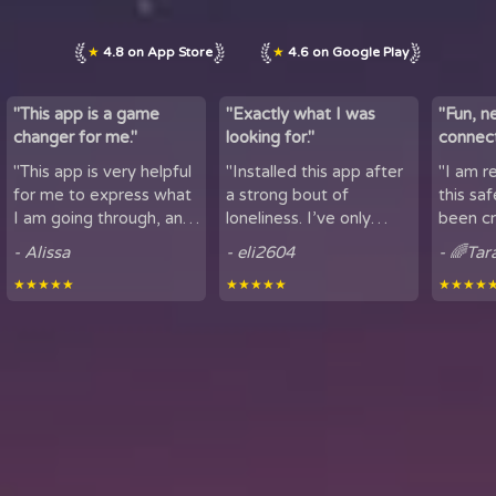
★
4.8 on App Store
★
4.6 on Google Play
"This app is a game
"Exactly what I was
"Fun, n
changer for me."
looking for."
connect
by maki
"This app is very helpful
"Installed this app after
"I am r
lov...
for me to express what
a strong bout of
this sa
I am going through, and
loneliness. I’ve only
been cr
talk to others. It is
been using it for a short
sharing
- Alissa
- eli2604
- 🌈Tar
helpful for people who
period of time, but
here. It
★★★★★
★★★★★
★★★★
experience loneliness,
being able to hear
got to mee
and wan...
snippets of people...
from all