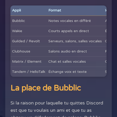
Appli
Format
Idéal 
Bubblic
Notes vocales en différé
Amitié
Wakie
Courts appels en direct
Échang
Guilded / Revolt
Serveurs, salons, salles vocales
Commun
Clubhouse
Salons audio en direct
Rencon
Matrix / Element
Chat et salles vocales
Commun
Tandem / HelloTalk
Échange voix et texte
Se fai
La place de Bubblic
Si la raison pour laquelle tu quittes Discord
est que tu voulais un ami et que tu as