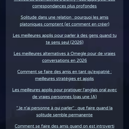
correspondances plus profondes
Solitude dans une relation : pourquoi les amis
platoniques comptent (et comment en créer)
Les meilleures applis pour parler à des gens quand tu
te sens seul (2026)
Les meilleures alternatives à Omegle pour de vraies
conversations en 2026
Comment se faire des amis en tant qu'expatrié :
meilleures stratégies et applis
Les meilleures applis pour pratiquer l'anglais oral avec
de vraies personnes (pas une IA)
"Je n'ai personne à qui parler" : que faire quand la
solitude semble permanente
Comment se faire des amis quand on est introverti