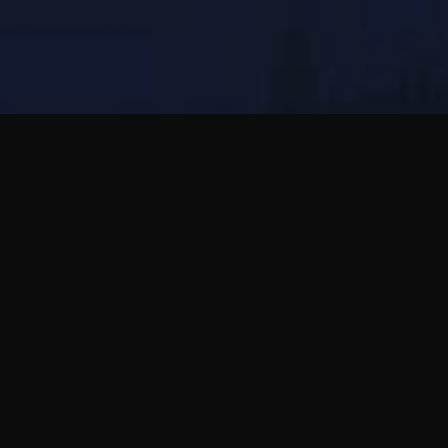
Bubblic은 해외에서 외로움을 느끼거나 출국 전
부터 현지 사람들과 대화하고 싶은 사람에게 어
울립니다. 음성 메시지는 낯선 도시를 조금 더 사
람답게 느끼게 합니다.
온라인에서 시작한 대화는 천천히 신뢰가 쌓이면
공개된 장소의 만남이나 지역 루틴으로 이어질
수 있습니다.
전체 가이드 읽기