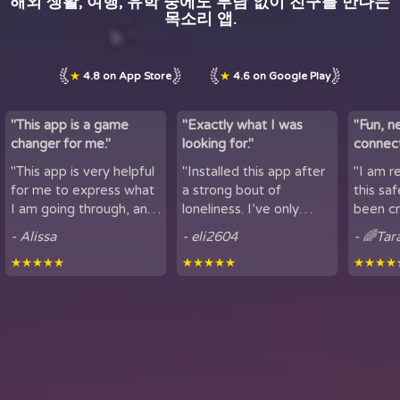
해외 생활, 여행, 유학 중에도 부담 없이 친구를 만나는
목소리 앱.
★
4.8 on App Store
★
4.6 on Google Play
"This app is a game
"Exactly what I was
"Fun, n
changer for me."
looking for."
connect
by maki
"This app is very helpful
"Installed this app after
"I am r
lov...
for me to express what
a strong bout of
this sa
I am going through, and
loneliness. I’ve only
been cr
talk to others. It is
been using it for a short
sharing
- Alissa
- eli2604
- 🌈Tar
helpful for people who
period of time, but
here. It
★★★★★
★★★★★
★★★★
experience loneliness,
being able to hear
got to mee
and wan...
snippets of people...
from all