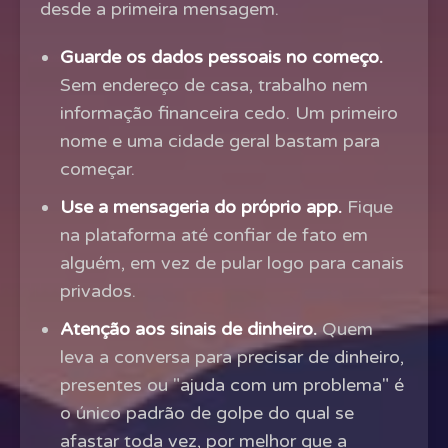
desde a primeira mensagem.
Guarde os dados pessoais no começo.
Sem endereço de casa, trabalho nem
informação financeira cedo. Um primeiro
nome e uma cidade geral bastam para
começar.
Use a mensageria do próprio app.
Fique
na plataforma até confiar de fato em
alguém, em vez de pular logo para canais
privados.
Atenção aos sinais de dinheiro.
Quem
leva a conversa para precisar de dinheiro,
presentes ou "ajuda com um problema" é
o único padrão de golpe do qual se
afastar toda vez, por melhor que a