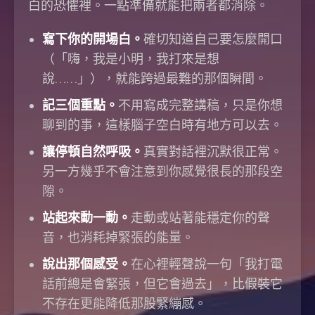
白的恐懼裡。一點準備就能把兩者都消除。
寫下你的開場白。
確切知道自己要怎麼開口
（「嗨，我是小明，我打來是想
說……」），就能跨過最難的那個瞬間。
記三個重點。
不用寫成完整講稿，只是你想
聊到的事，這樣腦子空白時有地方可以去。
讓停頓自然呼吸。
真實對話裡沉默很正常。
另一方幾乎不會注意到你感覺很長的那段空
隙。
站起來動一動。
走動或站著能穩定你的聲
音，也消耗掉緊張的能量。
說出那個感受。
在心裡輕聲說一句「我打電
話前總是會緊張，但它會過去」，比假裝它
不存在更能降低那股緊繃感。