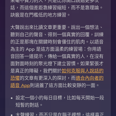
來毫不費力的人，只是比你開口說過更多次
話，而這個差距靠練習縮短，而不是靠理論。
訣竅是在門檻低的地方練習。
大聲說出來比讀文章更重要。說出一個想法、
聽到自己的聲音、得到一個真實的回覆，訓練
的正是那塊在關鍵時刻會僵住的肌肉。以語音
為主的 App 是這方面溫柔的練習場：你用語
音回答一道提示，傳給一個真實的人，在沒有
面對面時刻的聚光燈下建立習慣。如果緊張才
是真正的障礙，我們關於
如何克服與人說話的
恐懼
的文章有更深入的探討，而
適合內向者的
語音 App
則涵蓋了這方面比較安靜的一面。
設定一個小的每日目標，比如每天開始一段
短暫的對話。
大聲練習，而不只是在腦子裡想，這樣真正