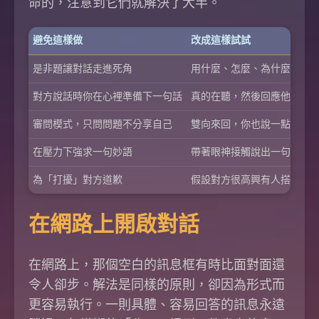
命的，注意到它們就解決了大半。
避免這樣做
改成這樣試試
是非題讓對話走進死角
用什麼、怎麼、為什麼開頭
對方說話時你在心裡準備下一句話
真的在聽，然後回應他們說
審問模式，只問問題不分享自己
雙向來回，你也說一點
在壓力下強求一句妙語
帶著眼神接觸說出一句溫暖
為「打擾」對方道歉
假設對方很高興有人搭話，
在網路上開啟對話
在網路上，那個空白的訊息框有時比面對面還
令人卻步。解法是同樣的原則，卻因為形式而
更容易執行。一則具體、容易回答的訊息永遠