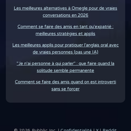
Les meilleures alternatives à Omegle pour de vraies
conversations en 2026
Comment se faire des amis en tant qu'expatrié :
meilleures stratégies et applis
Les meilleures applis pour pratiquer l'anglais oral avec
de vraies personnes (pas une IA)
"Je n'ai personne à qui parler" : que faire quand la
solitude semble permanente
Comment se faire des amis quand on est introverti
sans se forcer
©
2026
Bubblic Inc. |
Confidentialité
|
X
|
Reddit