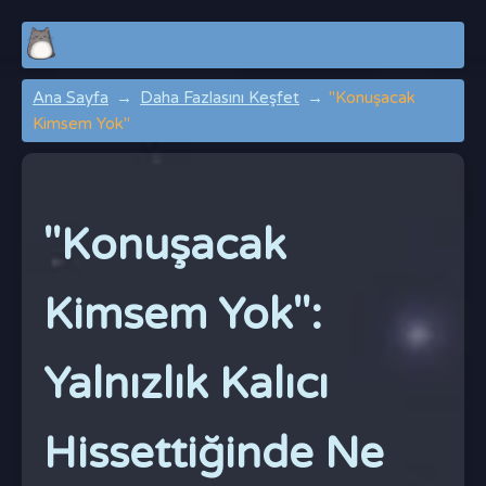
Ana Sayfa
Daha Fazlasını Keşfet
"Konuşacak
Kimsem Yok"
"Konuşacak
Kimsem Yok":
Yalnızlık Kalıcı
Hissettiğinde Ne