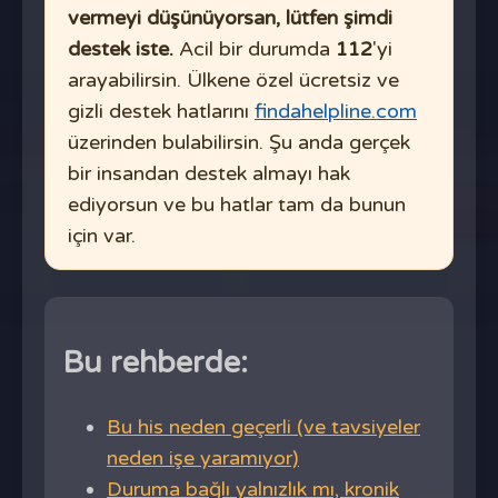
vermeyi düşünüyorsan, lütfen şimdi
destek iste.
Acil bir durumda
112
'yi
arayabilirsin. Ülkene özel ücretsiz ve
gizli destek hatlarını
findahelpline.com
üzerinden bulabilirsin. Şu anda gerçek
bir insandan destek almayı hak
ediyorsun ve bu hatlar tam da bunun
için var.
Bu rehberde:
Bu his neden geçerli (ve tavsiyeler
neden işe yaramıyor)
Duruma bağlı yalnızlık mı, kronik