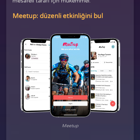
mesafeli tarafı için mükemmel.
Meetup: düzenli etkinliğini bul
Meetup