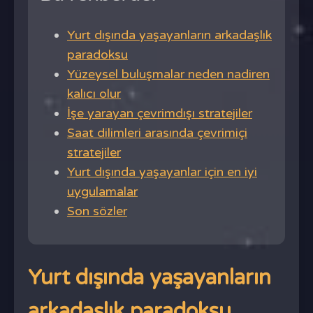
Yurt dışında yaşayanların arkadaşlık
paradoksu
Yüzeysel buluşmalar neden nadiren
kalıcı olur
İşe yarayan çevrimdışı stratejiler
Saat dilimleri arasında çevrimiçi
stratejiler
Yurt dışında yaşayanlar için en iyi
uygulamalar
Son sözler
Yurt dışında yaşayanların
arkadaşlık paradoksu