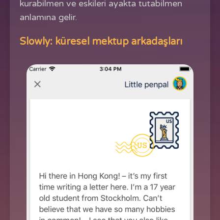
kurabilmen ve eskileri ayakta tutabilmen
anlamına gelir.
Slowly: küresel mektup arkadaşları