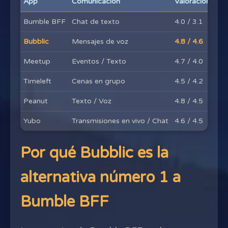
App
Comunicación
Valoración en A
Bumble BFF
Chat de texto
4.0 / 3.1
Bubblic
Mensajes de voz
4.8 / 4.6
Meetup
Eventos / Texto
4.7 / 4.0
Timeleft
Cenas en grupo
4.5 / 4.2
Peanut
Texto / Voz
4.8 / 4.5
Yubo
Transmisiones en vivo / Chat
4.6 / 4.5
Por qué Bubblic es la
alternativa número 1 a
Bumble BFF