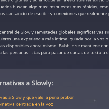
sellos digitales y su enfoque en la escritura reflexiva. 
arios buscan algo más: respuestas más rápidas, emoc
nos cansancio de escribir y conexiones que realmente 
central de Slowly (amistades globales significativas sin
quieres una experiencia más íntima, guiada por la voz 
ivas disponibles ahora mismo. Bubblic se mantiene c
 las personas listas para pasar de cartas de texto a 
rnativas a Slowly:
ivas a Slowly que vale la pena probar
ternativa centrada en la voz