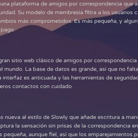
 una plataforma de amigos por correspondencia que ap
uridad. Su modelo de membresía filtra a los usuarios c
rcambios más comprometidos. Es más pequeña, y algun
 pago.
gran sitio web clásico de amigos por correspondencia
el mundo. La base de datos es grande, así que no falt
a interfaz es anticuada y las herramientas de segurid
imeros contactos con cuidado.
s nueva al estilo de Slowly que añade escritura a man
tura la sensación sin prisas de la correspondencia en 
pequeña, aunque fiel, así que los emparejamientos p