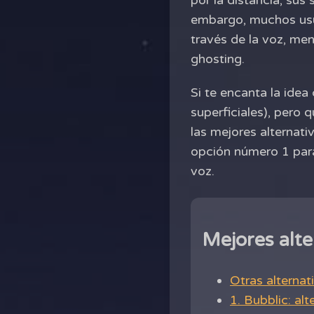
por la distancia, sus 
embargo, muchos usu
través de la voz, me
ghosting.
Si te encanta la idea 
superficiales), pero 
las mejores alternat
opción número 1 para
voz.
Mejores alte
Otras alternat
1. Bubblic: al