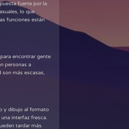
uesta fuerte por la
asuales, lo que
as funciones están
 para encontrar gente
an personas a
ad son más escasas,
o y dibujo al formato
una interfaz fresca.
ueden tardar más.