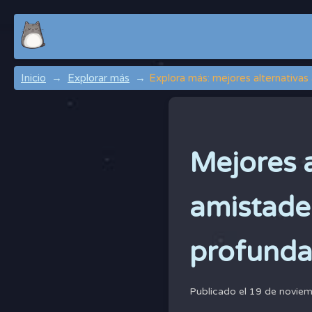
Inicio
Explorar más
Explora más: mejores alternativas
Mejores a
amistade
profunda
Publicado el 19 de novie