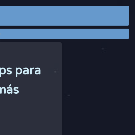
s
pps para
más