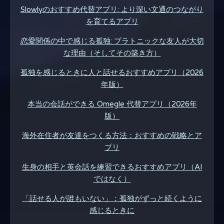
Slowlyのおすすめ代替アプリ: より深い文通のつながり
を育てるアプリ
恋愛関係の中で感じる孤独: プラトニックな友人が大切
な理由（そしてその築き方）
孤独を感じるときに人と話せるおすすめアプリ（2026
年版）
本当の会話ができる Omegle 代替アプリ（2026年
版）
海外在住者が友達をつくる方法：おすすめの戦略とア
プリ
生身の相手と英会話を練習できるおすすめアプリ（AI
ではなく）
「話せる人が誰もいない」：孤独がずっと続くように
感じるときに