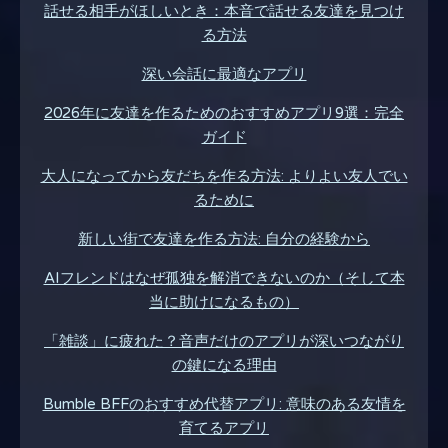
話せる相手がほしいとき：本音で話せる友達を見つけ
る方法
深い会話に最適なアプリ
2026年に友達を作るためのおすすめアプリ9選：完全
ガイド
大人になってから友だちを作る方法: よりよい友人でい
るために
新しい街で友達を作る方法: 自分の経験から
AIフレンドはなぜ孤独を解消できないのか（そして本
当に助けになるもの）
「雑談」に疲れた？音声だけのアプリが深いつながり
の鍵になる理由
Bumble BFFのおすすめ代替アプリ: 意味のある友情を
育てるアプリ