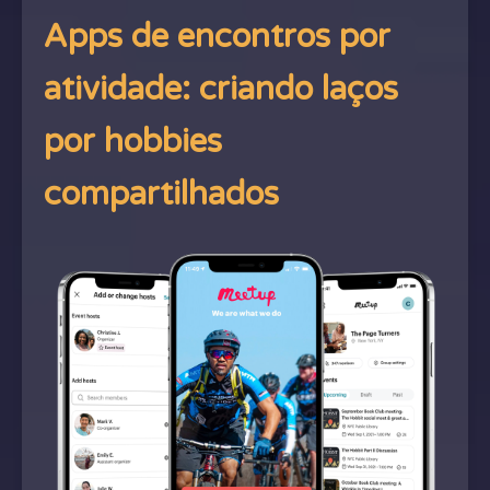
Apps de encontros por
atividade: criando laços
por hobbies
compartilhados