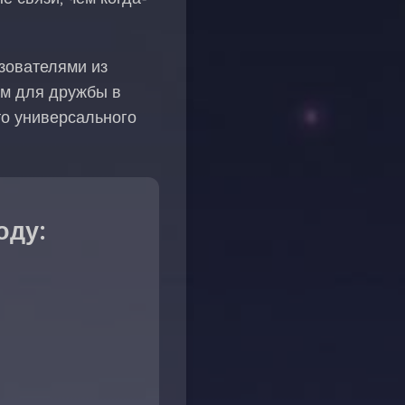
зователями из
ям для дружбы в
то универсального
оду: