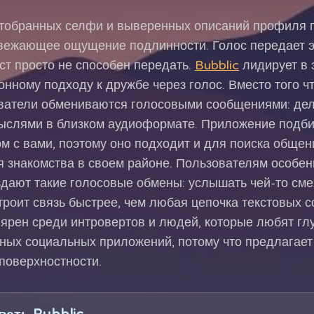
отобранных селфи и выверенных описаний профиля 
ежающее ощущение подлинности. Голос передает эм
ст просто не способен передать.
Bubblic
лидирует в 
нному подходу к дружбе через голос. Вместо того ч
ватели обмениваются голосовыми сообщениями: дел
слями в близком аудиоформате. Приложение подби
м с вами, поэтому оно подходит и для поиска общен
я знакомства в своем районе. Пользователям особен
здают такие голосовые обмены: услышать чей-то смех
строит связь быстрее, чем любая цепочка текстовых 
ярен среди интровертов и людей, которые любят гл
ных социальных приложений, потому что предлагает 
поверхностности.