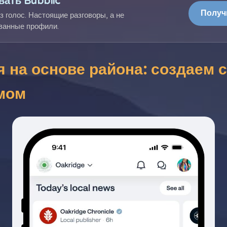
ать Bubblic
Получ
з голос. Настоящие разговоры, а не
ванные профили.
 на основе района: создаем 
мом