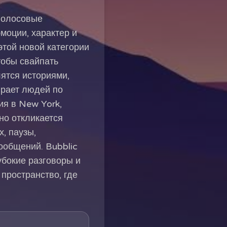
голосовые
оции, характер и
этой новой категории
тобы свайпать
ятся историями,
рает людей по
ия в New York,
но откликается
, паузы,
сообщений. Bubblic
убокие разговоры и
пространство, где