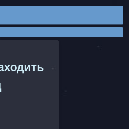
аходить
д