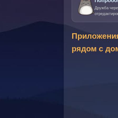
Попробов
Дружба чере
отредактиро
Приложения
рядом с до