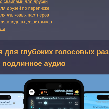
о свайпами для друзей
ля друзей по переписке
ля языковых партнеров
ля владельцев питомцев
сли
 для глубоких голосовых раз
з подлинное аудио