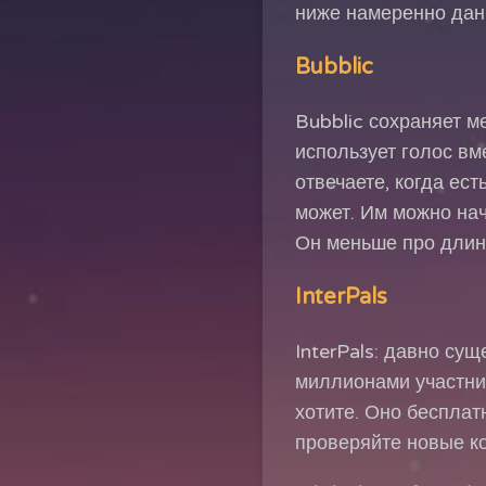
ниже намеренно дан
Bubblic
Bubblic сохраняет м
использует голос вм
отвечаете, когда ест
может. Им можно нач
Он меньше про длин
InterPals
InterPals: давно су
миллионами участник
хотите. Оно бесплат
проверяйте новые ко