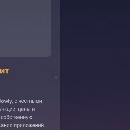
ит
lowly, с честными
ункции, цены и
 собственную
звания приложений