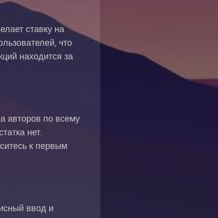
елает ставку на
ользователей, что
кций находится за
ка авторов по всему
татка нет.
оситесь к первым
писный ввод и