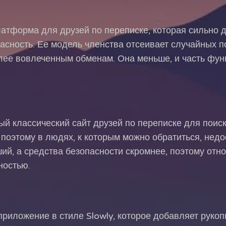
платформа для друзей по переписке, которая сильно д
асность. Ее модель членства отсеивает случайных п
лее вовлеченным обменам. Она меньше, и часть фун
ный классический сайт друзей по переписке для поис
 поэтому в людях, к которым можно обратиться, недос
й, а средства безопасности скромнее, поэтому отн
ностью.
 приложение в стиле Slowly, которое добавляет руко