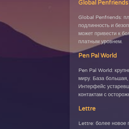
Global Penfriends
Global Penfriends: 
подлинность и безоп
может привести к бо
платным уровнем.
Pen Pal World
Pen Pal World: круп
миру. База большая,
Интерфейс устаревши
контактам с осторож
Lettre
Lettre: более новое