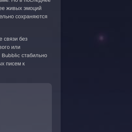
ьме. Но в последнее
лее живых эмоций
тельно сохраняются
е связи без
вого или
 Bubblic стабильно
ых писем к