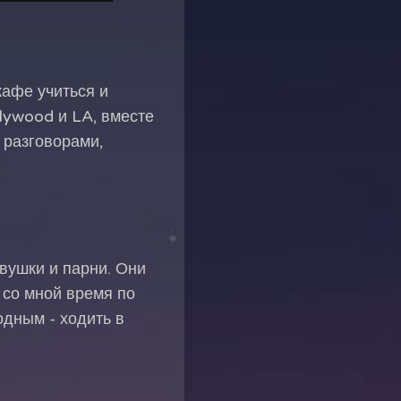
кафе учиться и
lywood и LA, вместе
 разговорами,
евушки и парни. Они
со мной время по
дным - ходить в