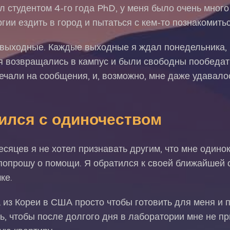
л студентом 4-го года PhD, у меня было очень много 
гии ездить в город и пытаться с кем-то познакомитьс
 выходные. Каждые выходные я ждал понедельника, п
я возвращались в кампус и были свободны пообедат
ечали на сообщения, и, возможно, мне даже удавало
вился с одиночеством
сяцев я не хотел признавать другим, что мне одиноко
попрошу о помощи. Я обратился к своей ближайшей с
ке.
из Кореи в США просто чтобы готовить для меня и 
ь, чтобы после долгого дня в лаборатории мне не п