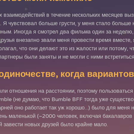
х взаимодействий в течение нескольких месяцев выз
. Я чувствовал больше грусти, у меня стало больше
чным. Иногда я смотрел два фильма один за неделю,
друзья внезапно звали меня провести время вместе, 
лагал, что они делают это из жалости или потому, ч
 партнеры были заняты и не могли с ними встретиться
 одиночестве, когда варианто
были отношения на расстоянии, поэтому пользоватьс
mble (не думаю, что Bumble BFF тогда уже существо
арней оно работает так уж хорошо...) было для меня 
нь маленькой (~2000 человек, включая бакалавров и
й завести новых друзей было крайне мало.