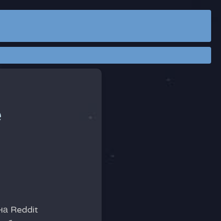
е
на Reddit