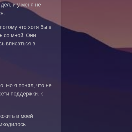
дел, и у меня не
я.
отому что хотя бы в
ь со мной. Они
сь вписаться в
. Но я понял, что не
ети поддержки: к
пожить в моей
риходилось