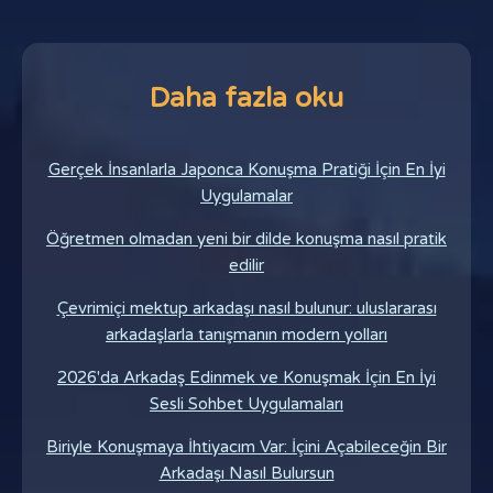
Daha fazla oku
Gerçek İnsanlarla Japonca Konuşma Pratiği İçin En İyi
Uygulamalar
Öğretmen olmadan yeni bir dilde konuşma nasıl pratik
edilir
Çevrimiçi mektup arkadaşı nasıl bulunur: uluslararası
arkadaşlarla tanışmanın modern yolları
2026'da Arkadaş Edinmek ve Konuşmak İçin En İyi
Sesli Sohbet Uygulamaları
Biriyle Konuşmaya İhtiyacım Var: İçini Açabileceğin Bir
Arkadaşı Nasıl Bulursun