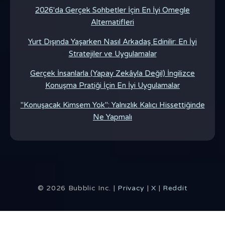
2026'da Gerçek Sohbetler İçin En İyi Omegle
Alternatifleri
Yurt Dışında Yaşarken Nasıl Arkadaş Edinilir: En İyi
Stratejiler ve Uygulamalar
Gerçek İnsanlarla (Yapay Zekâyla Değil) İngilizce
Konuşma Pratiği İçin En İyi Uygulamalar
"Konuşacak Kimsem Yok": Yalnızlık Kalıcı Hissettiğinde
Ne Yapmalı
©
2026
Bubblic Inc. |
Privacy
|
X
|
Reddit