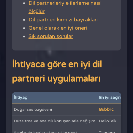
Dil partnerleriyle ilerleme nasıl
ölçülür
Dil partneri kırmızı bayrakları
Genel olarak en iyi öneri
Sık sorulan sorular
İhtiyaca göre en iyi dil
partneri uygulamaları
İhtiyaç
En iyi seçim
Doğal ses özgüveni
Bubblic
Düzeltme ve ana dili konuşanlarla değişim
HelloTalk
Yapılandırılmış partner eşleşmesi
Tandem