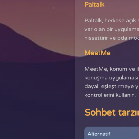
Paltalk
Paltalk, herkese açık
var olan bir uygulamad
hissettirir ve oda mo
MeetMe
MeetMe, konum ve ilgi
konuşma uygulamasıdır
dayalı eşleştirmeye yö
kontrollerini kullanın.
Sohbet tarzın
Alternatif