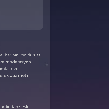
 her biri için dürüst
rma ve moderasyon
umlara ve
lerek düz metin
p ardından sesle