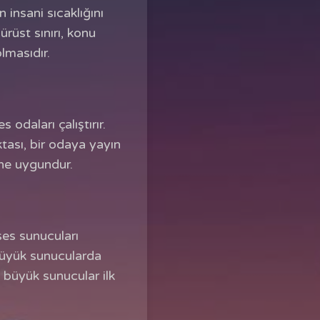
insani sıcaklığını
rüst sınırı, konu
lmasıdır.
 odaları çalıştırır.
ktası, bir odaya yayın
ine uygundur.
ses sunucuları
e büyük sunucularda
e büyük sunucular ilk