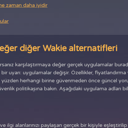
ne zaman daha iyidir
ular
er diğer Wakie alternatifleri
sanız karşılaştırmaya değer gerçek uygulamalar burada,
e bir uyarı: uygulamalar değişir. Özellikler, fiyatlandı
 bu yüzden herhangi birine güvenmeden önce güncel yor
enlik politikasına bakın. Aşağıdaki uygulama adları bi
e ilgi alanlarınızı paylaşan gerçek bir kişiyle eşleştirili