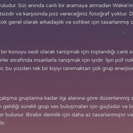
ludur. Sizi anında canlı bir aramaya atmadan Wakie'nin 
sizdir ve karşısında poz vereceğiniz fotoğraf yoktur. Dü
çok genel olarak arkadaşlık ve sohbet için tasarlanmış o
ir konuyu sesli olarak tartışmak için toplandığı canlı ses
rler etrafında insanlarla tanışmak için iyidir. İşin püf no
 bu yüzden tek bir kişiyi tanımaktan çok grup enerjis
alışma gruplarına kadar ilgi alanına göre düzenlenmiş 
erin geldiği sürekli grup ses buluşmaları için güçlüdür v
r bulunur. Birebir derinlik için daha az tasarlanmıştır v
ir.