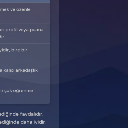
emek ve özenle
ı profil veya puana
ir.
idir, bire bir
a kalıcı arkadaşlık
tan çok öğrenme
diğinde faydalıdır.
diğinde daha iyidir.