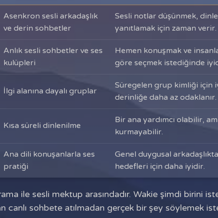
Asenkron sesli arkadaşlık
Sesli notlar düşünmek, dinl
ve derin sohbetler
yanıtlamak için zaman verir.
Anlık sesli sohbetler ve ses
Hemen konuşmak ve insanlar
kulüpleri
göre seçmek istediğinde iyid
Süregelen grup kimliği için iy
İlgi alanına dayalı gruplar
derinliğe daha az odaklanır.
Bir ana yardımcı olabilir, am
Kısa süreli dinlenilme
kurmayabilir.
Ana dili konuşanlarla ses
Genel duygusal arkadaşlık
pratiği
hedefleri için daha iyidir.
ama ile sesli mektup arasındadır. Wakie şimdi birini iste
n canlı sohbete atılmadan gerçek bir şey söylemek iste