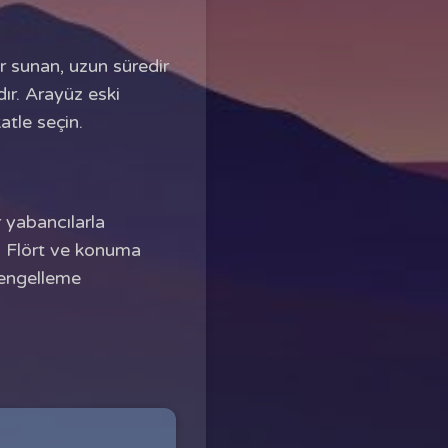
ar sunan, uzun süredir
ır. Arayüz eski
atle seçin.
 yabancılarla
. Flört ve konuma
e engelleme
i