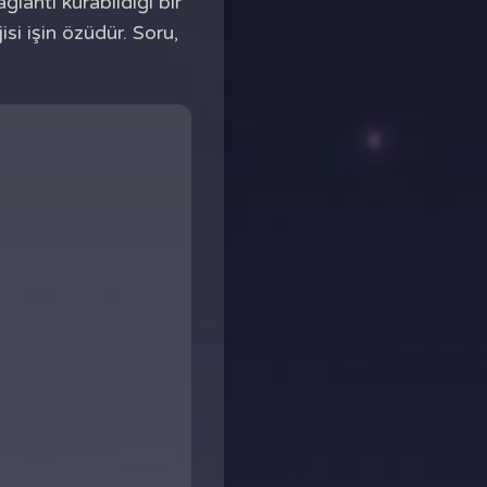
ğlantı kurabildiği bir
si işin özüdür. Soru,