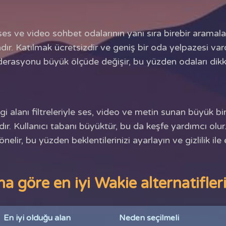
 ses ve video sohbet odalarının yanı sıra birebir aramal
ır. Katılmak ücretsizdir ve geniş bir oda yelpazesi vard
derasyonu büyük ölçüde değişir, bu yüzden odaları dikk
 alanı filtreleriyle ses, video ve metin sunan büyük bir
. Kullanıcı tabanı büyüktür, bu da keşfe yardımcı olur
nelir, bu yüzden beklentilerinizi ayarlayın ve gizlilik il
a göre en iyi Wakie alternatifler
En iyi olduğu alan
Neden seçilmeli