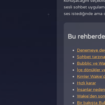
konuşacağını seçebildi
sesli sohbet uygulamas
ses istediğinde ama c
Bu rehberde
Denemeye değer
Sohbet tarzına 
Bubblic ve Wa
İçe dönükler ve
Kimler Wakie'd
Hızlı karar
İnsanlar neden 
Wakie'den sonr
Bir bakışta Bu