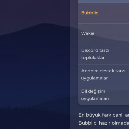
Bubblic
Wakie
Discord tarzı
topluluklar
Anonim destek tarzı
uygulamalar
Dil değişim
uygulamaları
En büyük fark canlı ar
Bubblic, hazır olmada