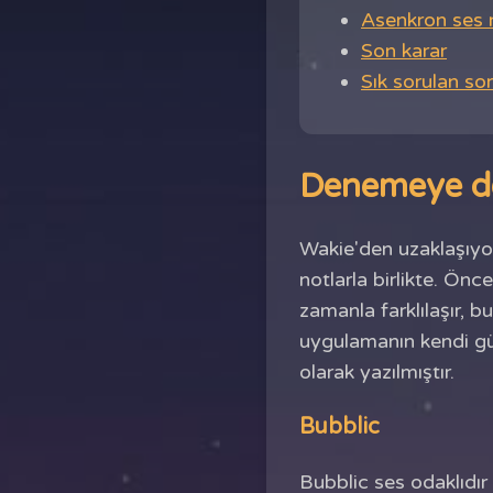
Asenkron ses 
Son karar
Sık sorulan sor
Denemeye değ
Wakie'den uzaklaşıyor
notlarla birlikte. Önc
zamanla farklılaşır,
uygulamanın kendi güv
olarak yazılmıştır.
Bubblic
Bubblic ses odaklıdır v