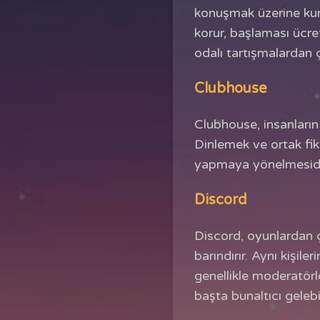
konuşmak üzerine kuru
korur, başlaması ücret
odalı tartışmalardan 
Clubhouse
Clubhouse, insanların b
Dinlemek ve ortak fiki
yapmaya yönelmesidir,
Discord
Discord, oyunlardan ç
barındırır. Aynı kişil
genellikle moderatörle
başta bunaltıcı gelebil