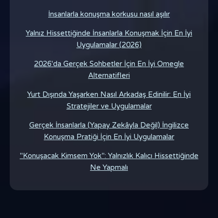
İnsanlarla konuşma korkusu nasıl aşılır
Yalnız Hissettiğinde İnsanlarla Konuşmak İçin En İyi
Uygulamalar (2026)
2026'da Gerçek Sohbetler İçin En İyi Omegle
Alternatifleri
Yurt Dışında Yaşarken Nasıl Arkadaş Edinilir: En İyi
Stratejiler ve Uygulamalar
Gerçek İnsanlarla (Yapay Zekâyla Değil) İngilizce
Konuşma Pratiği İçin En İyi Uygulamalar
"Konuşacak Kimsem Yok": Yalnızlık Kalıcı Hissettiğinde
Ne Yapmalı