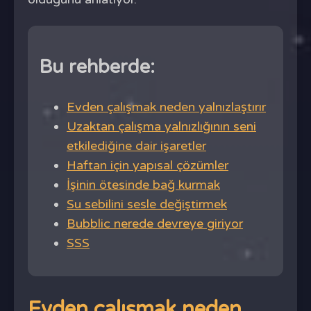
Bu rehberde:
Evden çalışmak neden yalnızlaştırır
Uzaktan çalışma yalnızlığının seni
etkilediğine dair işaretler
Haftan için yapısal çözümler
İşinin ötesinde bağ kurmak
Su sebilini sesle değiştirmek
Bubblic nerede devreye giriyor
SSS
Evden çalışmak neden