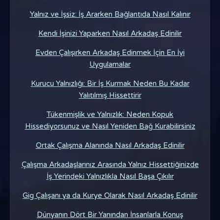
Yalnız ve İşsiz: İş Ararken Bağlantıda Nasıl Kalınır
Kendi İşinizi Yaparken Nasıl Arkadaş Edinilir
Evden Çalışırken Arkadaş Edinmek İçin En İyi
Uygulamalar
Kurucu Yalnızlığı: Bir İş Kurmak Neden Bu Kadar
Yalıtılmış Hissettirir
Tükenmişlik ve Yalnızlık: Neden Kopuk
Hissediyorsunuz ve Nasıl Yeniden Bağ Kurabilirsiniz
Ortak Çalışma Alanında Nasıl Arkadaş Edinilir
Çalışma Arkadaşlarınız Arasında Yalnız Hissettiğinizde
İş Yerindeki Yalnızlıkla Nasıl Başa Çıkılır
Gig Çalışanı ya da Kurye Olarak Nasıl Arkadaş Edinilir
Dünyanın Dört Bir Yanından İnsanlarla Konuş